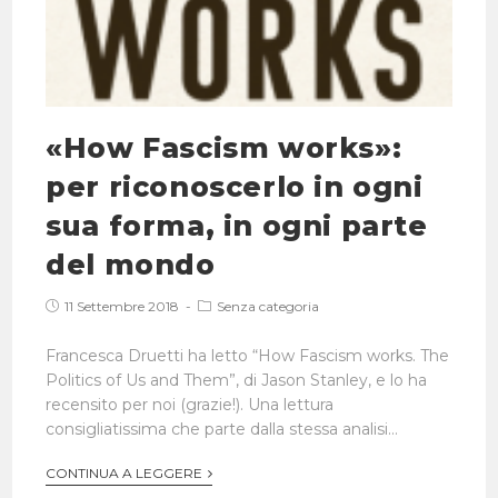
«How Fascism works»:
per riconoscerlo in ogni
sua forma, in ogni parte
del mondo
11 Settembre 2018
Senza categoria
Francesca Druetti ha letto “How Fascism works. The
Politics of Us and Them”, di Jason Stanley, e lo ha
recensito per noi (grazie!). Una lettura
consigliatissima che parte dalla stessa analisi…
CONTINUA A LEGGERE