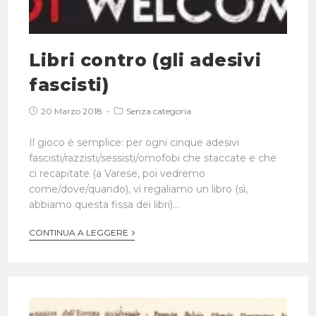
Libri contro (gli adesivi
fascisti)
20 Marzo 2018
Senza categoria
Il gioco è semplice: per ogni cinque adesivi
fascisti/razzisti/sessisti/omofobi che staccate e che
ci recapitate (a Varese, poi vedremo
come/dove/quando), vi regaliamo un libro (sì,
abbiamo questa fissa dei libri)…
CONTINUA A LEGGERE