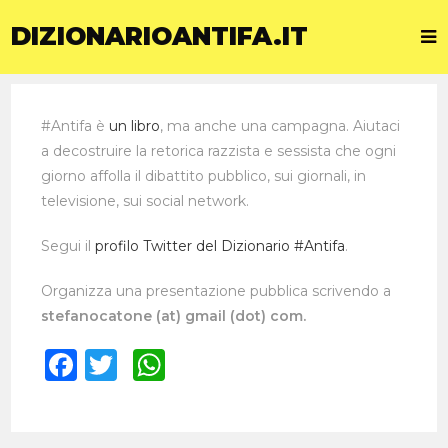
DIZIONARIOANTIFA.IT
#Antifa è
un libro
, ma anche una campagna. Aiutaci
a decostruire la retorica razzista e sessista che ogni
giorno affolla il dibattito pubblico, sui giornali, in
televisione, sui social network.
Segui il
profilo Twitter del Dizionario #Antifa
.
Organizza una presentazione pubblica scrivendo a
stefanocatone (at) gmail (dot) com.
F
T
W
a
w
h
c
it
a