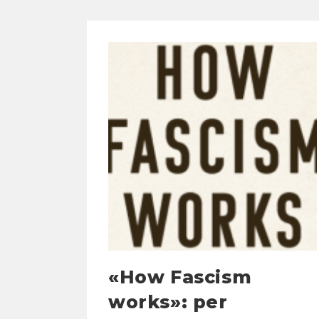
«How Fascism
works»: per