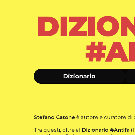
DIZIO
#A
Dizionario
Stefano Catone
è autore e curatore di di
Tra questi, oltre al
Dizionario #Antifa
(