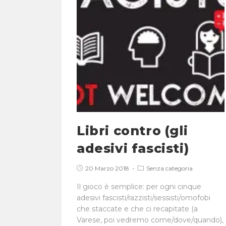
Libri contro (gli
adesivi fascisti)
20 Marzo 2018
Senza categoria
Il gioco è semplice: per ogni cinque
adesivi fascisti/razzisti/sessisti/omofobi
che staccate e che ci recapitate (a
Varese, poi vedremo come/dove/quando),