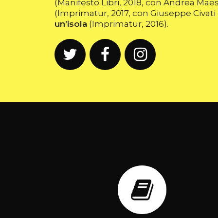
(Manifesto Libri, 2018, con Andrea Maes
(Imprimatur, 2017, con Giuseppe Civati 
un’isola
(Imprimatur, 2016).