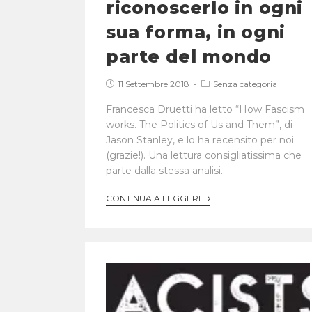
riconoscerlo in ogni
sua forma, in ogni
parte del mondo
11 Settembre 2018
Senza categoria
Francesca Druetti ha letto “How Fascism
works. The Politics of Us and Them”, di
Jason Stanley, e lo ha recensito per noi
(grazie!). Una lettura consigliatissima che
parte dalla stessa analisi…
CONTINUA A LEGGERE